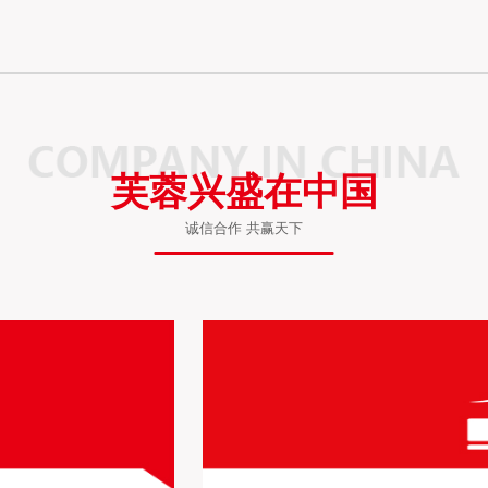
芙蓉兴盛在中国
诚信合作 共赢天下